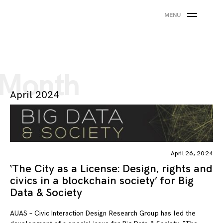
Skip
Charging the Commons
Designing for resource-sharing communities
MENU
to
content
Month
April 2024
April 26, 2024
‘The City as a License: Design, rights and
civics in a blockchain society’ for Big
Data & Society
AUAS – Civic Interaction Design Research Group has led the